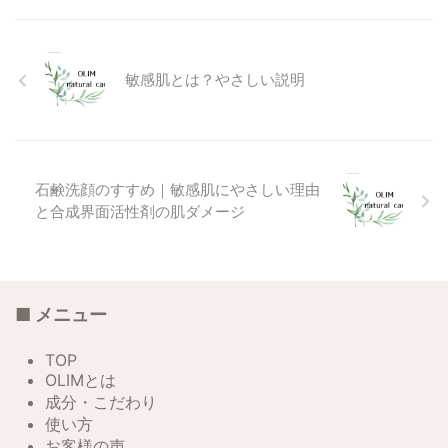
物が土の中でゆっくりと分解・発
酵を繰り返してできた、貴重な天
然の成分なのです。 特にこのエ
リアのフルボ酸は、くだものの化
敏感肌とは？やさしい説明
石が多く含まれているといわれて
ます。 想像してみてください。
原始の時代から連綿と続く、大地
の営み。その長い年月の中で ...
石鹸洗顔のすすめ｜敏感肌にやさしい理由
と合成界面活性剤の肌ダメージ
■ メニュー
TOP
OLIMとは
成分・こだわり
使い方
お客様の声