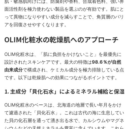
肌・敏感肌向けには、防腐剤や香料、合成着色料、強い界
面活性剤を極力使わない製品を選ぶのが有効です。肌にと
って異物になりやすい成分を減らすことで、角質層のバリ
アを回復させやすくなります。
OLIM化粧水の乾燥肌へのアプローチ
OLIM化粧水は、「肌に負担をかけないこと」を最優先に
設計されたスキンケアです。最大の特徴は
98.6％が自然
由来成分
で構成され、ケミカル成分を極力排除している点
です。以下は乾燥肌への効果につながるポイントです。
1. 主成分「貝化石水」によるミネラル補給と保湿
OLIM化粧水のベースは、北海道の地層で長い年月をかけ
て濾過された「貝化石水」。これは古代の海に生息してい
た貝の化石層を通って湧き出る水で、カルシウムやマグネ
シウムなどの天然ミネラルを豊富に含んでいます。これら