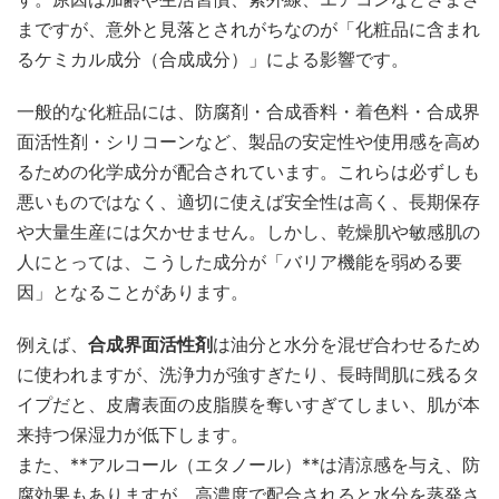
まですが、意外と見落とされがちなのが「化粧品に含まれ
るケミカル成分（合成成分）」による影響です。
一般的な化粧品には、防腐剤・合成香料・着色料・合成界
面活性剤・シリコーンなど、製品の安定性や使用感を高め
るための化学成分が配合されています。これらは必ずしも
悪いものではなく、適切に使えば安全性は高く、長期保存
や大量生産には欠かせません。しかし、乾燥肌や敏感肌の
人にとっては、こうした成分が「バリア機能を弱める要
因」となることがあります。
例えば、
合成界面活性剤
は油分と水分を混ぜ合わせるため
に使われますが、洗浄力が強すぎたり、長時間肌に残るタ
イプだと、皮膚表面の皮脂膜を奪いすぎてしまい、肌が本
来持つ保湿力が低下します。
また、**アルコール（エタノール）**は清涼感を与え、防
腐効果もありますが、高濃度で配合されると水分を蒸発さ