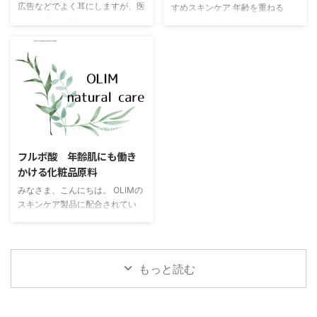
広告などでよく耳にしますが、医
すめスキンケア 年齢を重ねる
ルで拭いた直後の肌は、一見うる
られる非常にシンプルな洗浄料で
学的に明確な病名ではありませ
と、肌の悩みは20代や30代とは
おっているように見えます。しか
す。この「けん化」という反応の
ん。簡単にいうと、ちょっとした
変わってきます。特に50代にな
し、実際にはとても不安定 ...
過程で、天然のグリセリンが生ま
刺激や環境の変化でも、肌が赤く
ると、乾燥やハリ不足、敏感さの
れま ...
なったり、かゆくなったり、ヒリ
増加といった変化を感じやすくな
ヒリしたりしやすい状態のことを
ります。そんな中、「できるだけ
指します。 たとえば 季節の変わ
自然な成分で、肌に負担をかけず
り目に、肌が急にカサつく 乾燥
にスキンケアを続けたい」という
する季節に、化粧水をつけるとピ
声が多く聞かれるようになりまし
2025/8/15
リっとしみる 新しい化粧品を試
た。**OLIM（オリム）**は、そ
したら赤くなった マスクや衣類
うした大人の肌の声に応えるため
フルボ酸 年齢肌にも働き
のこすれで肌が荒れやすい こう
に誕生した、シンプルでありなが
かける化粧品原料
した経験が頻繁にある方は、自分
ら奥深いスキンケアブランドで
みなさま、こんにちは。 OLIMの
の肌を「敏感肌」と感じている場
す。 1. OLIMの名前に込められた
スキンケア製品に配合されてい
合が多いです。 なぜ敏感肌にな
想い 「OLIM」という名前は、ラ
る、注目の成分「フルボ酸」につ
...
テン語で ...
いて、少し詳しくお話させてくだ
さい。 このフルボ酸は、遥か太
古の地球が生み出した、非常に興
もっと読む
味深い原料です。アメリカのある
州に、特別な土地で採取されるこ
のフルボ酸は、何億年もの間、植