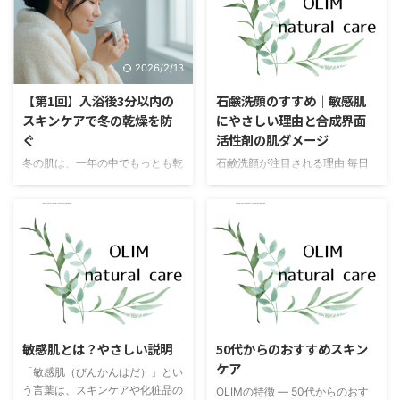
2026/2/13
2026/2/13
【第1回】入浴後3分以内の
石鹸洗顔のすすめ｜敏感肌
スキンケアで冬の乾燥を防
にやさしい理由と合成界面
ぐ
活性剤の肌ダメージ
冬の肌は、一年の中でもっとも乾
石鹸洗顔が注目される理由 毎日
燥しやすく、揺らぎやすい時期で
のスキンケアの基本である「洗
す。気温が下がると皮脂量が低下
顔」。近年はオイルクレンジング
し、水分を抱える力そのものが弱
やジェル洗顔など、便利で手軽な
まります。さらに、暖房によって
合成洗浄料が多く使われています
室内の湿度は20％台まで下がり
が、実は昔ながらの石鹸洗顔が改
「肌の水分が蒸発するスピード」
めて注目を集めています。 石鹸
が一気に加速します。 そんな時
はシンプルな成分で作られてお
期にもっとも大切なのが、入浴直
り、肌に不要なものを残さず、敏
2026/2/13
2025/8/13
後の3分間。この短い時間に何を
感肌や乾燥肌にも安心して使える
するかで、その日の肌コンディシ
点が支持されています。 石鹸の
敏感肌とは？やさしい説明
50代からのおすすめスキン
ョンは驚くほど変わります。 ■
安全性とは？ 天然由来の成分か
ケア
「敏感肌（びんかんはだ）」とい
入浴後の肌は “水分が逃げていく
ら生まれる石鹸 石鹸は植物油や
う言葉は、スキンケアや化粧品の
OLIMの特徴 ― 50代からのおす
状態” にある お風呂から出てタオ
動物油をアルカリと反応させて作