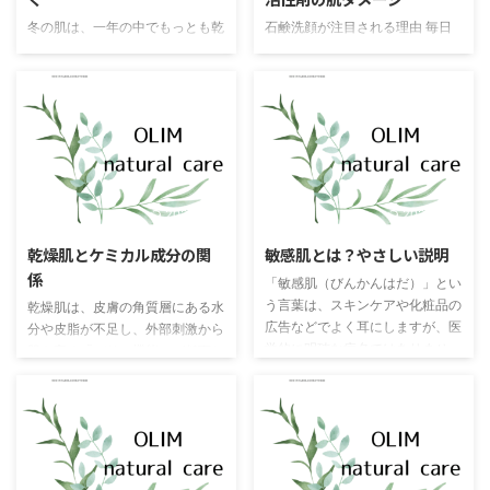
冬の肌は、一年の中でもっとも乾
石鹸洗顔が注目される理由 毎日
燥しやすく、揺らぎやすい時期で
のスキンケアの基本である「洗
す。気温が下がると皮脂量が低下
顔」。近年はオイルクレンジング
し、水分を抱える力そのものが弱
やジェル洗顔など、便利で手軽な
まります。さらに、暖房によって
合成洗浄料が多く使われています
室内の湿度は20％台まで下がり
が、実は昔ながらの石鹸洗顔が改
「肌の水分が蒸発するスピード」
めて注目を集めています。 石鹸
が一気に加速します。 そんな時
はシンプルな成分で作られてお
期にもっとも大切なのが、入浴直
り、肌に不要なものを残さず、敏
2026/2/13
2026/2/13
後の3分間。この短い時間に何を
感肌や乾燥肌にも安心して使える
するかで、その日の肌コンディシ
点が支持されています。 石鹸の
乾燥肌とケミカル成分の関
敏感肌とは？やさしい説明
ョンは驚くほど変わります。 ■
安全性とは？ 天然由来の成分か
係
「敏感肌（びんかんはだ）」とい
入浴後の肌は “水分が逃げていく
ら生まれる石鹸 石鹸は植物油や
う言葉は、スキンケアや化粧品の
乾燥肌は、皮膚の角質層にある水
状態” にある お風呂から出てタオ
動物油をアルカリと反応させて作
広告などでよく耳にしますが、医
分や皮脂が不足し、外部刺激から
ルで拭いた直後の肌は、一見うる
られる非常にシンプルな洗浄料で
学的に明確な病名ではありませ
肌を守る「バリア機能」が低下し
おっているように見えます。しか
す。この「けん化」という反応の
ん。簡単にいうと、ちょっとした
ている状態です。原因は加齢や生
し、実際にはとても不安定 ...
過程で、天然のグリセリンが生ま
刺激や環境の変化でも、肌が赤く
活習慣、紫外線、エアコンなどさ
れま ...
なったり、かゆくなったり、ヒリ
まざまですが、意外と見落とされ
ヒリしたりしやすい状態のことを
がちなのが「化粧品に含まれるケ
指します。 たとえば 季節の変わ
ミカル成分（合成成分）」による
り目に、肌が急にカサつく 乾燥
影響です。 一般的な化粧品に