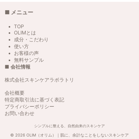
性 加齢とともに感じる肌の変
化。その原因の一つが、肌の構成
■ メニュー
要素の変化です。 特に「天然硫
黄」は、肌のバリア機能や保湿、
ターンオーバーの調整に密接に関
TOP
わり、年齢に応じた変化に対応し
OLIMとは
ながら若々しさや健やかさを保つ
成分・こだわり
ためのカギとなります。 本記事
使い方
では、年代別に見られる天然硫黄
お客様の声
成分と肌の状態について解説し、
無料サンプル
それぞれの年代が抱える肌トラブ
■ 会社情報
ルとその対策をご紹介します。
30代の肌と天然硫黄成分 – バリ
株式会社スキンケアラボラトリ
ア機能の維持と予防ケアが大切
30代は、肌のターンオーバー ...
会社概要
特定商取引法に基づく表記
プライバシーポリシー
お問い合わせ
シンプルに整える、自然由来のスキンケア
© 2026 OLIM（オリム）｜肌に、余計なことをしないスキンケア