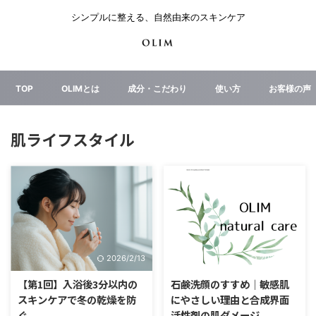
シンプルに整える、自然由来のスキンケア
TOP
OLIMとは
成分・こだわり
使い方
お客様の声
肌ライフスタイル
2026/2/13
2026/2/13
【第1回】入浴後3分以内の
石鹸洗顔のすすめ｜敏感肌
スキンケアで冬の乾燥を防
にやさしい理由と合成界面
ぐ
活性剤の肌ダメージ