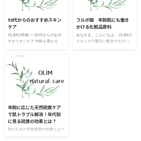
する季節に、化粧水をつけるとピ
は、防腐剤・合成香料・着色料・
2025/8/13
2025/8/15
リっとしみる 新しい化粧品を試
合成界面活性剤・シリコーンな
したら赤くなった マスクや衣類
ど、製品の安定性や使用感を高め
50代からのおすすめスキン
フルボ酸 年齢肌にも働き
のこすれで肌が荒れやすい こう
るための化学成分が配合されてい
ケア
かける化粧品原料
した経験が頻繁にある方は、自分
ます。これらは必ずしも悪いもの
OLIMの特徴 ― 50代からのおす
みなさま、こんにちは。 OLIMの
の肌を「敏感肌」と感じている場
ではなく、適切に使えば安全性は
すめスキンケア 年齢を重ねる
スキンケア製品に配合されてい
合が多いです。 なぜ敏感肌にな
高く、長期保存や大量生産には欠
と、肌の悩みは20代や30代とは
る、注目の成分「フルボ酸」につ
...
かせません。しかし、乾燥肌や敏
変わってきます。特に50代にな
いて、少し詳しくお話させてくだ
感肌 ...
ると、乾燥やハリ不足、敏感さの
さい。 このフルボ酸は、遥か太
増加といった変化を感じやすくな
古の地球が生み出した、非常に興
ります。そんな中、「できるだけ
味深い原料です。アメリカのある
自然な成分で、肌に負担をかけず
州に、特別な土地で採取されるこ
にスキンケアを続けたい」という
のフルボ酸は、何億年もの間、植
声が多く聞かれるようになりまし
物が土の中でゆっくりと分解・発
2026/3/21
た。**OLIM（オリム）**は、そ
酵を繰り返してできた、貴重な天
うした大人の肌の声に応えるため
然の成分なのです。 特にこのエ
年齢に応じた天然硫黄ケア
に誕生した、シンプルでありなが
リアのフルボ酸は、くだものの化
で肌トラブル解消！年代別
ら奥深いスキンケアブランドで
石が多く含まれているといわれて
に見る硫黄の効果とは？
す。 1. OLIMの名前に込められた
ます。 想像してみてください。
肌のための天然硫黄の効果とは？
想い 「OLIM」という名前は、ラ
原始の時代から連綿と続く、大地
年代別の肌変化と天然硫黄の重要
テン語で ...
の営み。その長い年月の中で ...