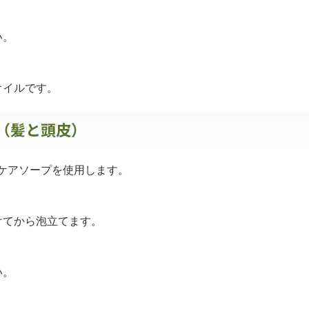
い。
オイルです。
プ（髪と頭皮）
アケアソープを使用します。
けてから泡立てます。
い。