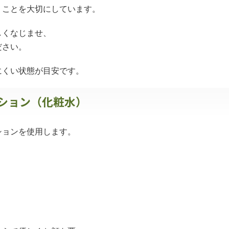
うことを大切にしています。
しくなじませ、
ださい。
にくい状態が目安です。
ーション（化粧水）
ションを使用します。
。
、
。